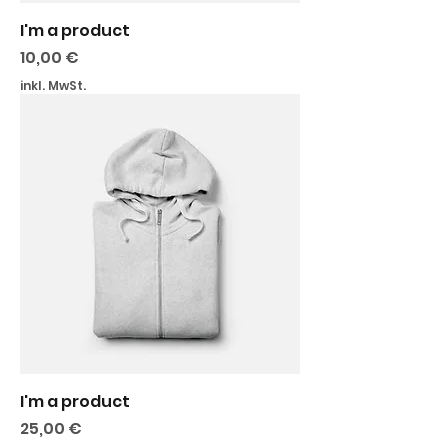
I'm a product
Preis
10,00 €
inkl. MwSt.
I'm a product
Preis
25,00 €