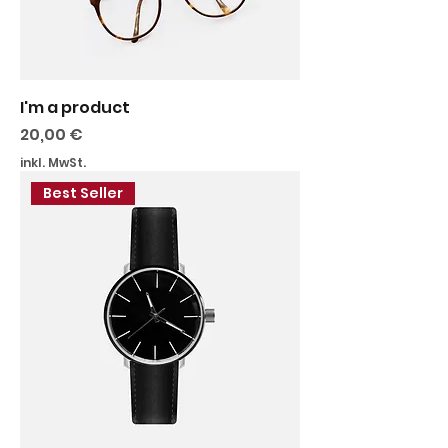
I'm a product
Preis
20,00 €
inkl. MwSt.
Best Seller