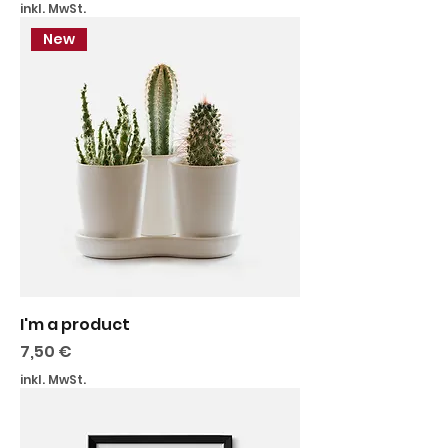
inkl. MwSt.
New
I'm a product
Preis
7,50 €
inkl. MwSt.