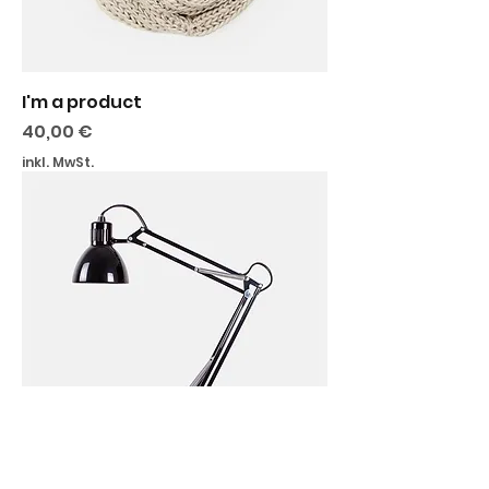
I'm a product
Preis
40,00 €
inkl. MwSt.