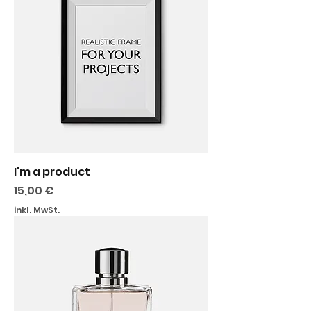
I'm a product
Preis
15,00 €
inkl. MwSt.