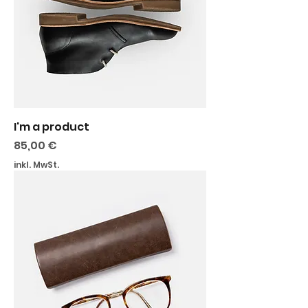
I'm a product
Preis
85,00 €
inkl. MwSt.